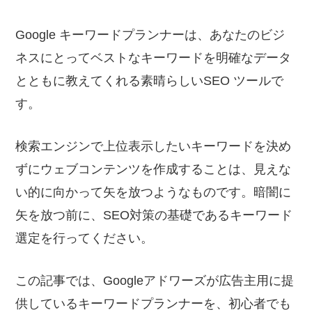
ー
テ
ィ
ネ
Google キーワードプランナーは、あなたのビジ
ン
ッ
グ
ネスにとってベストなキーワードを明確なデータ
戦
ト
とともに教えてくれる素晴らしいSEO ツールで
略
マ
す。
ー
ケ
検索エンジンで上位表示したいキーワードを決め
テ
ずにウェブコンテンツを作成することは、見えな
ィ
い的に向かって矢を放つようなものです。暗闇に
ン
矢を放つ前に、SEO対策の基礎であるキーワード
グ
選定を行ってください。
戦
略
この記事では、Googleアドワーズが広告主用に提
情
供しているキーワードプランナーを、初心者でも