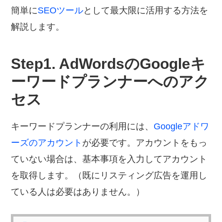
報。
簡単に
SEOツール
として最大限に活用する方法を
儲
解説します。
け
学
Step1. AdWordsのGoogleキ
は、
ーワードプランナーへのアク
ウ
セス
ェ
ブ
キーワードプランナーの利用には、
Googleアドワ
サ
ーズのアカウント
が必要です。アカウントをもっ
イ
ていない場合は、基本事項を入力してアカウント
ト
を取得します。（既にリスティング広告を運用し
に
ている人は必要はありません。）
お