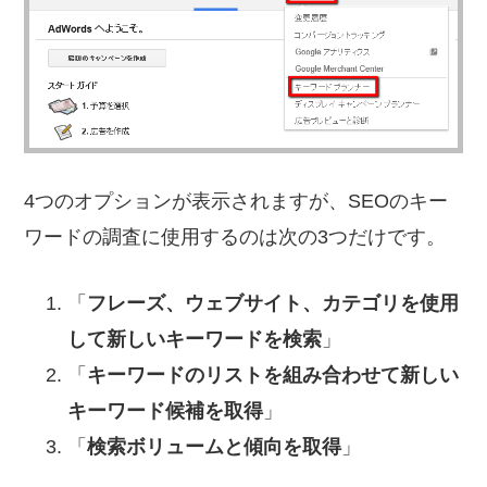
ブ
マ
ー
ケ
テ
ィ
4つのオプションが表示されますが、SEOのキー
ン
ワードの調査に使用するのは次の3つだけです。
グ
「
フレーズ、ウェブサイト、カテゴリを使用
技
して新しいキーワードを検索
」
術
「
キーワードのリストを組み合わせて新しい
を
キーワード候補を取得
」
高
「
検索ボリュームと傾向を取得
」
め
る