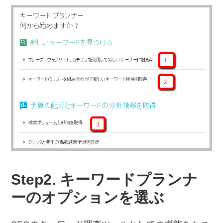
最
適
な
場
所
で
す。
最
新
の
Step2. キーワードプランナ
海
ーのオプションを選ぶ
外
情